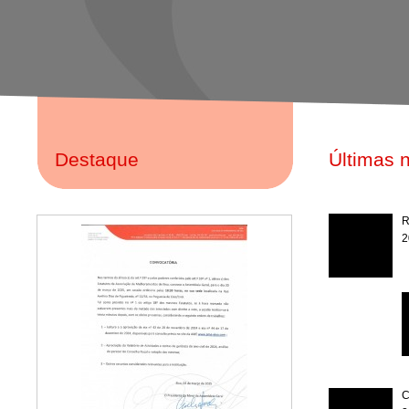
Destaque
Últimas n
R
2
C