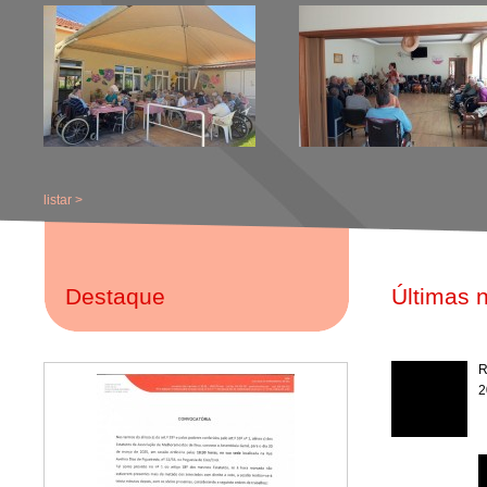
listar >
Destaque
Últimas n
R
2