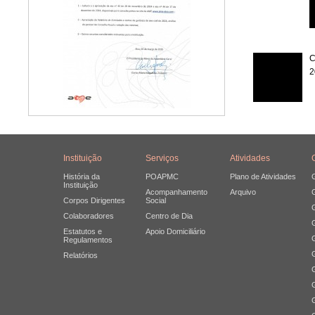
C
2
Instituição
Serviços
Atividades
História da
POAPMC
Plano de Atividades
Instituição
Acompanhamento
Arquivo
Corpos Dirigentes
Social
Colaboradores
Centro de Dia
Estatutos e
Apoio Domiciliário
Regulamentos
Relatórios