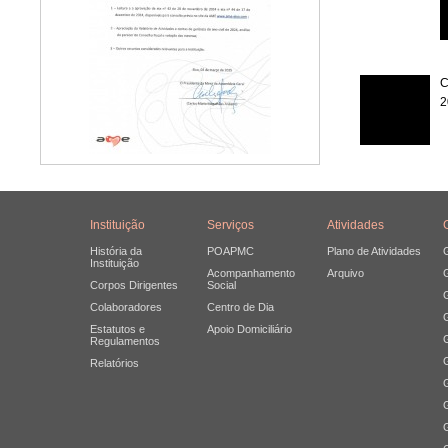
C
2
Instituição
Serviços
Atividades
História da
POAPMC
Plano de Atividades
Instituição
Acompanhamento
Arquivo
Corpos Dirigentes
Social
Colaboradores
Centro de Dia
Estatutos e
Apoio Domiciliário
Regulamentos
Relatórios