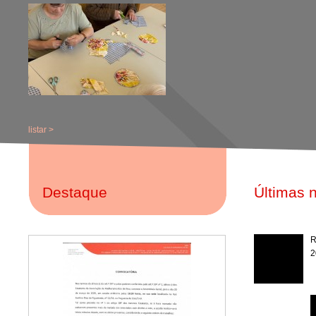
listar >
Destaque
Últimas n
R
2