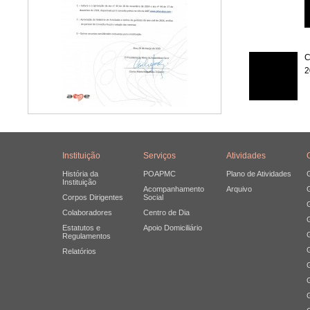
C
2
Instituição
Serviços
Atividades
História da
POAPMC
Plano de Atividades
Instituição
Acompanhamento
Arquivo
Corpos Dirigentes
Social
Colaboradores
Centro de Dia
Estatutos e
Apoio Domiciliário
Regulamentos
Relatórios