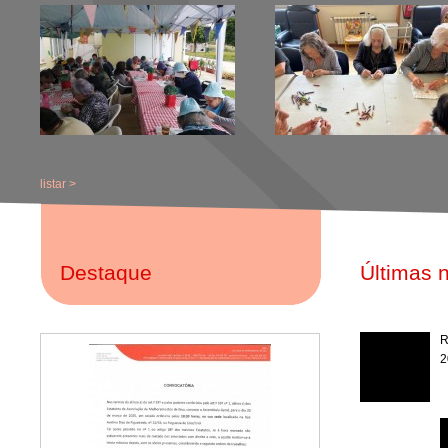
listar >
Destaque
Últimas n
R
2